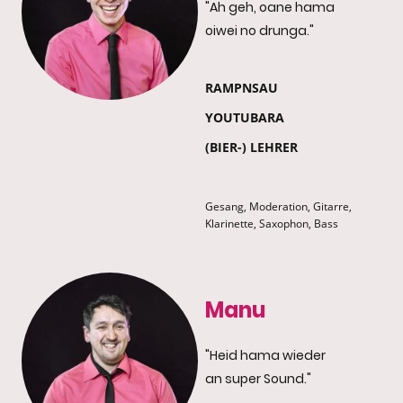
"Ah geh, oane hama
oiwei no drunga."
RAMPNSAU
YOUTUBARA
(BIER-) LEHRER
Gesang, Moderation, Gitarre,
Klarinette, Saxophon, Bass
Manu
"Heid hama wieder
an super Sound."